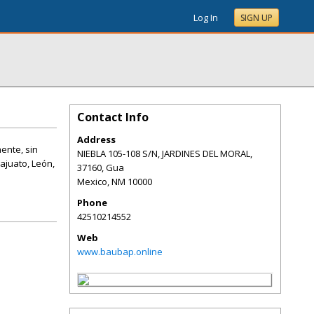
Log In
SIGN UP
Contact Info
Address
ente, sin
NIEBLA 105-108 S/N, JARDINES DEL MORAL,
ajuato, León,
37160, Gua
Mexico
,
NM
10000
Phone
42510214552
Web
www.baubap.online