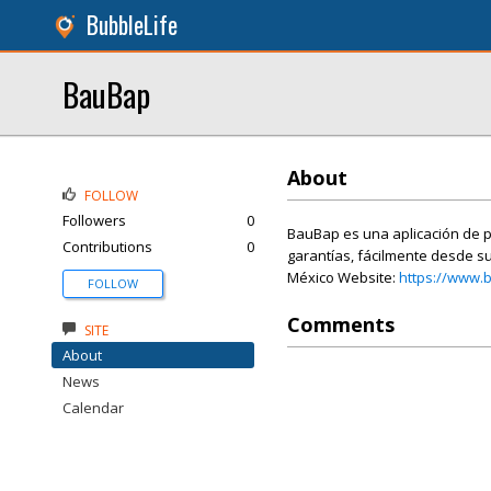
BubbleLife
BauBap
About
FOLLOW
Followers
0
BauBap es una aplicación de p
Contributions
0
garantías, fácilmente desde s
México Website:
https://www.
FOLLOW
Comments
SITE
About
News
Calendar